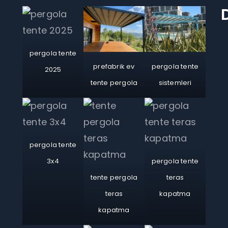
pergola tente
prefabrik ev
pergola tente
2025
tente pergola
sistemleri
pergola tente
3x4
pergola tente
tente pergola
teras
teras
kapatma
kapatma