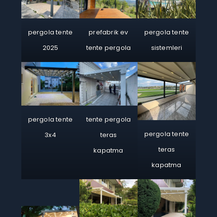
prefabrik ev
pergola tente
pergola tente
tente pergola
2025
sistemleri
pergola tente
tente pergola
pergola tente
3x4
teras
teras
kapatma
kapatma