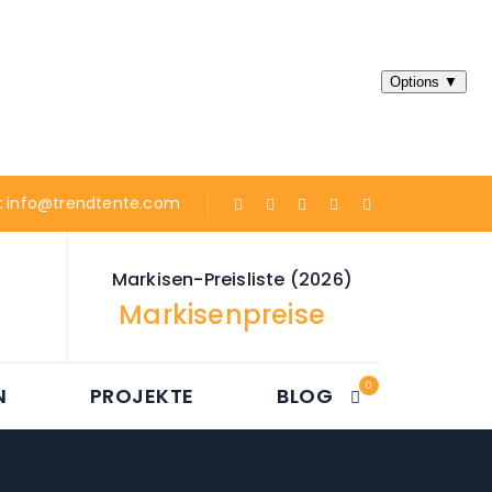
:
info@trendtente.com
Markisen-Preisliste (2026)
Markisenpreise
0
N
PROJEKTE
BLOG