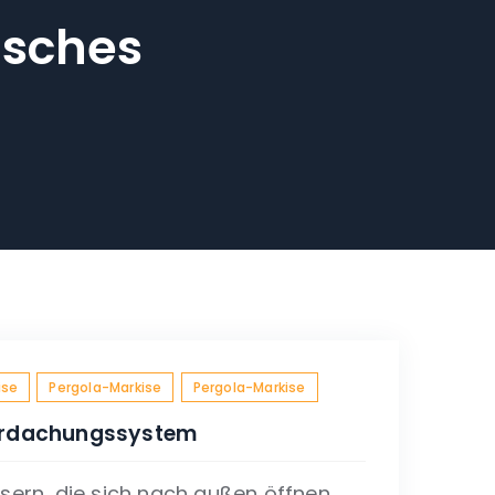
isches
ise
Pergola-Markise
Pergola-Markise
erdachungssystem
sern, die sich nach außen öffnen.