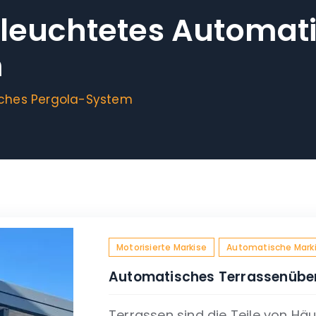
leuchtetes Automat
m
sches Pergola-System
Motorisierte Markise
Automatische Mark
Automatisches Terrassenüb
Terrassen sind die Teile von Häu