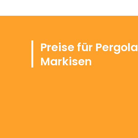
Preise
für Pergol
Markisen
Was kosten Markise
Obwohl die Preise für Markisen,
die K
2025 angeboten werden
, je nach Mar
sind die Durchschnittspreise nachfol
2-teilige Gelenkmarkise –
25.000 T
3M Gelenkmarkise –
27.000 TL