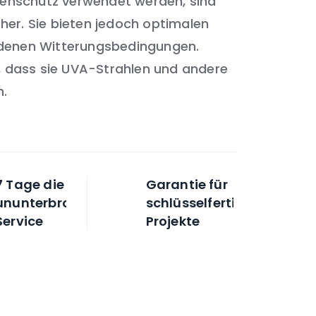
enschutz verwendet werden, sind
er. Sie bieten jedoch optimalen
edenen Witterungsbedingungen.
t, dass sie UVA-Strahlen und andere
n.
7 Tage die Woche,
Garantie für
ununterbrochener
schlüsselfertige
Service
Projekte