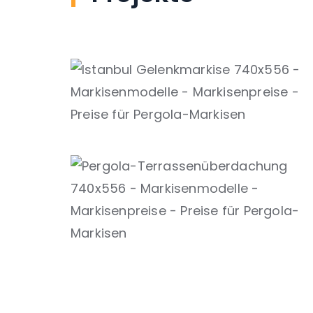
Gelenkmarkise Bungalow Tiny House
,
Automatische Markise
Pergola-
Markise
Moderne Pergola in Deutschland