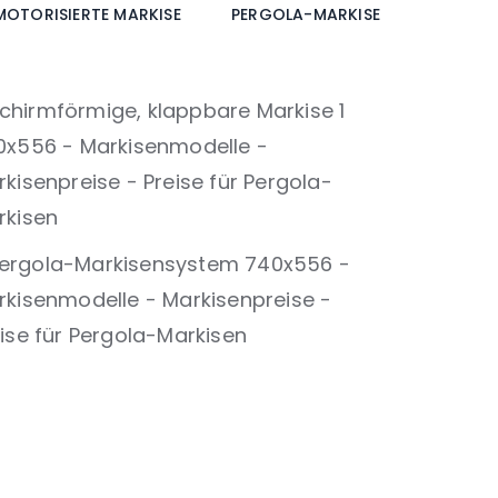
MOTORISIERTE MARKISE
PERGOLA-MARKISE
Gelenkmarkise
Sonnensegel mit Gelenkrahmen
,
Motorisierte Markise
automatische
,
,
Markise
Pergola-Markise
Pergola-
Überdachung
Sommer-Pergola-Markisensysteme