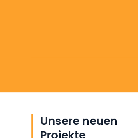
4-teilige Gelenkmarkise –
₺28.500
5-Meter-Gelenkmarkise –
30.000 T
2 Meter lange, einziehbare Markise
2,5 m ausfahrbare Markise –
23.00
4 Meter lange, einziehbare Markise
Unsere neuen
Projekte