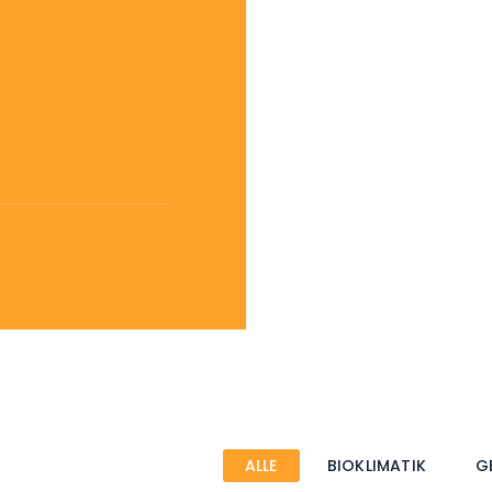
L
 –
22.000 TL
0 TL
 –
25.000 TL
ALLE
BIOKLIMATIK
G