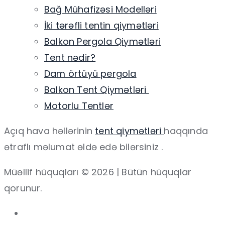
Bağ Mühafizəsi Modelləri
İki tərəfli tentin qiymətləri
Balkon Pergola Qiymətləri
Tent nədir?
Dam örtüyü pergola
Balkon Tent Qiymətləri
Motorlu Tentlər
Açıq hava həllərinin
tent qiymətləri
haqqında
ətraflı məlumat əldə edə bilərsiniz .
Müəllif hüquqları © 2026 | Bütün hüquqlar
qorunur.