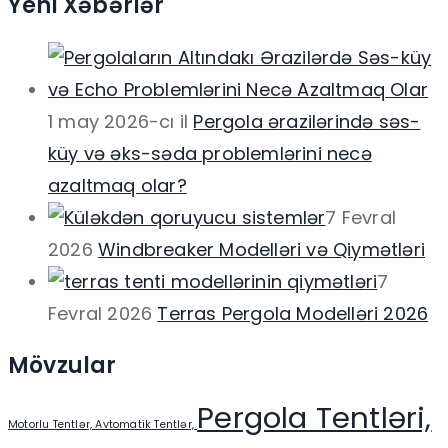
Yeni Xəbərlər
1 may 2026-cı il
Pergola ərazilərində səs-
küy və əks-səda problemlərini necə
azaltmaq olar?
7 Fevral
2026
Windbreaker Modelləri və Qiymətləri
7
Fevral 2026
Terras Pergola Modelləri 2026
Mövzular
Pergola Tentləri,
Motorlu Tentlər,
Avtomatik Tentlər,