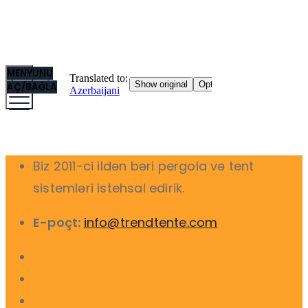
MENYUNU
AÇ/BAĞLA
Biz 2011-ci ildən bəri pergola və tent
sistemləri istehsal edirik.
E-poçt:
info@trendtente.com