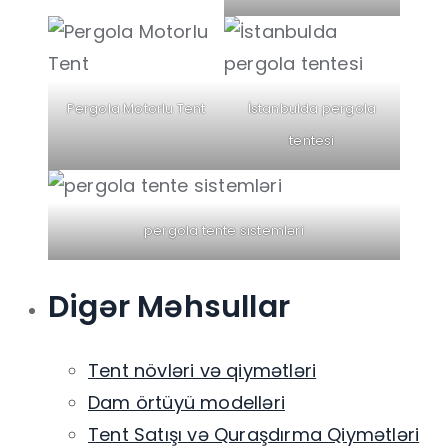
Pergola Motorlu Tent
İstanbulda pergola
tentesi
pergola tente sistemləri
Digər Məhsullar
Tent növləri və qiymətləri
Dam örtüyü modelləri
Tent Satışı və Quraşdırma Qiymətləri