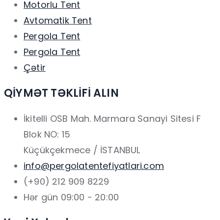
Motorlu Tent
Avtomatik Tent
Pergola Tent
Pergola Tent
Çətir
QİYMƏT TƏKLİFİ ALIN
İkitelli OSB Mah. Marmara Sanayi Sitesi F
Blok NO: 15
Küçükçekmece / İSTANBUL
info@pergolatentefiyatlari.com
(+90) 212 909 8229
Hər gün 09:00 - 20:00