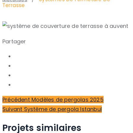
Terrasse
Partager
Navigation
Article
Précédent
Modèles de pergolas 2025
des
Article
précédent :
Suivant
Système de pergola Istanbul
suivant :
articles
Projets similaires