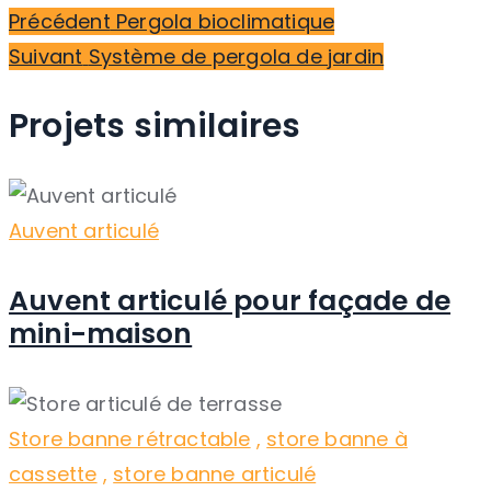
Navigation
Article
Précédent
Pergola bioclimatique
des
Article
précédent :
Suivant
Système de pergola de jardin
suivant :
articles
Projets similaires
Auvent articulé
Auvent articulé pour façade de
mini-maison
Store banne rétractable
,
store banne à
cassette
,
store banne articulé