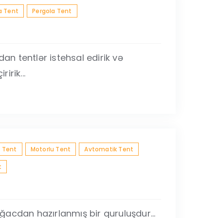
a Tent
Pergola Tent
dan tentlər istehsal edirik və
irik...
 Tent
Motorlu Tent
Avtomatik Tent
t
acdan hazırlanmış bir quruluşdur...