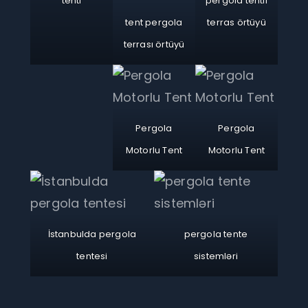
tenti
pergola tentli
tent pergola
terras örtüyü
terrası örtüyü
Pergola
Pergola
Motorlu Tent
Motorlu Tent
İstanbulda pergola
pergola tente
tentesi
sistemləri