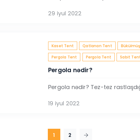
29 iyul 2022
Kaset Tent
Qatlanan Tent
Bükülmüş
Pergola Tent
Pergola Tent
Sabit Ten
Pergola nədir?
Pergola nədir? Tez-tez rastlaşdığı
19 iyul 2022
1
2