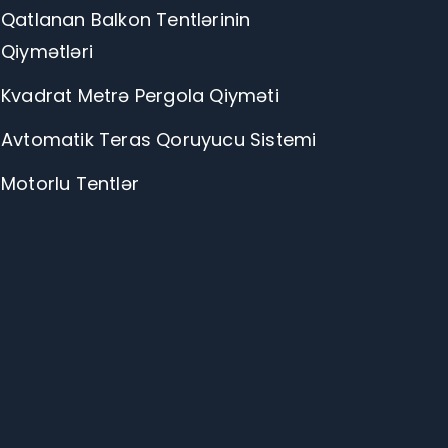
Qatlanan Balkon Tentlərinin
Qiymətləri
Kvadrat Metrə Pergola Qiyməti
Avtomatik Teras Qoruyucu Sistemi
Motorlu Tentlər