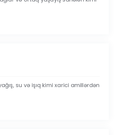
ağış, su və işıq kimi xarici amillərdən