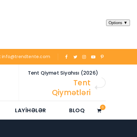
:
info@trendtente.com
Tent Qiymət Siyahısı (2026)
Tent
Qiymətləri
0
LAYIHƏLƏR
BLOQ