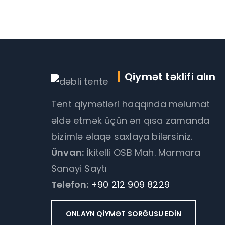
Qiymət təklifi alın
Tent qiymətləri haqqında məlumat
əldə etmək üçün ən qısa zamanda
bizimlə əlaqə saxlaya bilərsiniz.
Ünvan:
İkitelli OSB Mah. Marmara
Sanayi Saytı
Telefon:
+90 212 909 8229
ONLAYN QİYMƏT SORĞUSU EDİN