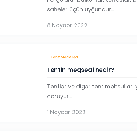
sahələr üçün uyğundur...
8 Noyabr 2022
Tent Modelləri
Tentin məqsədi nədir?
Tentlər və digər tent məhsulları y
qoruyur...
1 Noyabr 2022