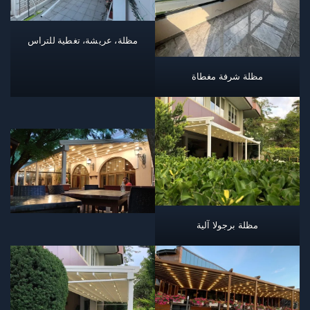
مظلة، عريشة، تغطية للتراس
مظلة شرفة مغطاة
مظلة برجولا آلية